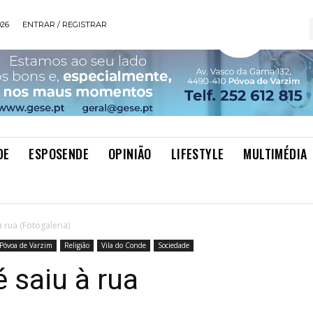
026
ENTRAR / REGISTRAR
DE
ESPOSENDE
OPINIÃO
LIFESTYLE
MULTIMÉDIA
à rua (Fotogaleria)
Póvoa de Varzim
Religião
Vila do Conde
Sociedade
 saiu à rua