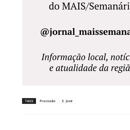
TAGS
Procissão
S. José