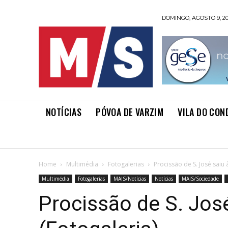
DOMINGO, AGOSTO 9, 2
NOTÍCIAS
PÓVOA DE VARZIM
VILA DO CON
Home
Multimédia
Fotogalerias
Procissão de S. José saiu 
Multimédia
Fotogalerias
MAIS/Notícias
Notícias
MAIS/Sociedade
Procissão de S. José