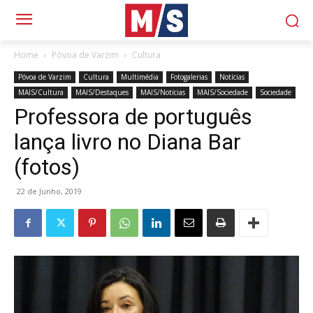
Home
Póvoa de Varzim
Cultura
Póvoa de Varzim
Cultura
Multimédia
Fotogalerias
Notícias
MAIS/Cultura
MAIS/Destaques
MAIS/Notícias
MAIS/Sociedade
Sociedade
Professora de português
lança livro no Diana Bar
(fotos)
22 de Junho, 2019