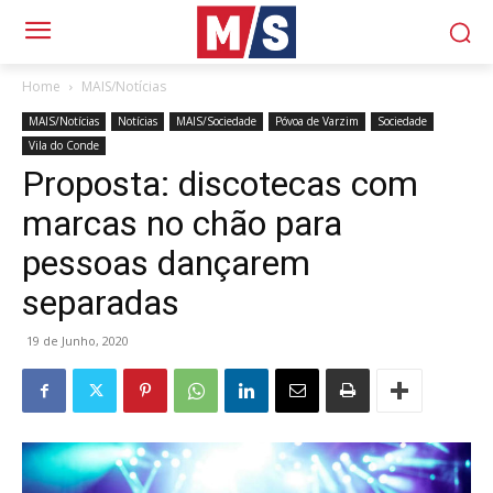
Home
MAIS/Notícias
MAIS/Notícias
Notícias
MAIS/Sociedade
Póvoa de Varzim
Sociedade
Vila do Conde
Proposta: discotecas com
marcas no chão para
pessoas dançarem
separadas
19 de Junho, 2020