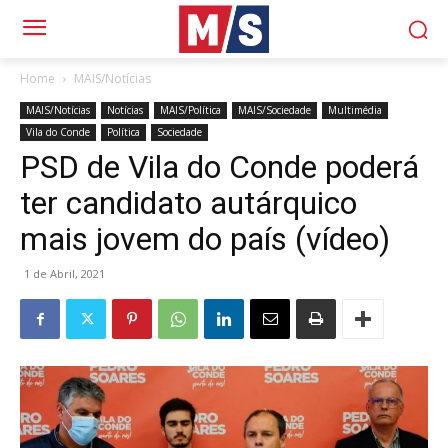
Home
MAIS/Notícias
MAIS/Notícias
Notícias
MAIS/Política
MAIS/Sociedade
Multimédia
Vila do Conde
Política
Sociedade
PSD de Vila do Conde poderá
ter candidato autárquico
mais jovem do país (vídeo)
1 de Abril, 2021