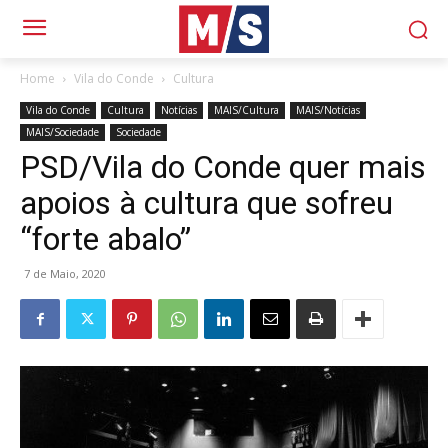
Home
Vila do Conde
Cultura
Vila do Conde
Cultura
Notícias
MAIS/Cultura
MAIS/Notícias
MAIS/Sociedade
Sociedade
PSD/Vila do Conde quer mais
apoios à cultura que sofreu
“forte abalo”
7 de Maio, 2020