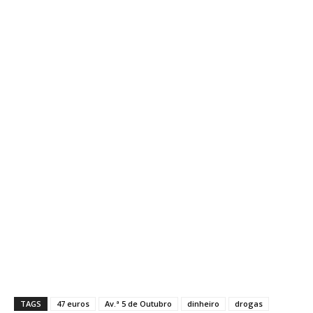
TAGS
47 euros
Av.ª 5 de Outubro
dinheiro
drogas