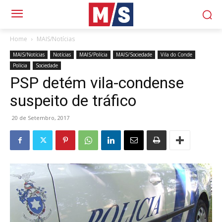
Home
MAIS/Notícias
MAIS/Notícias
Notícias
MAIS/Polícia
MAIS/Sociedade
Vila do Conde
Polícia
Sociedade
PSP detém vila-condense
suspeito de tráfico
20 de Setembro, 2017