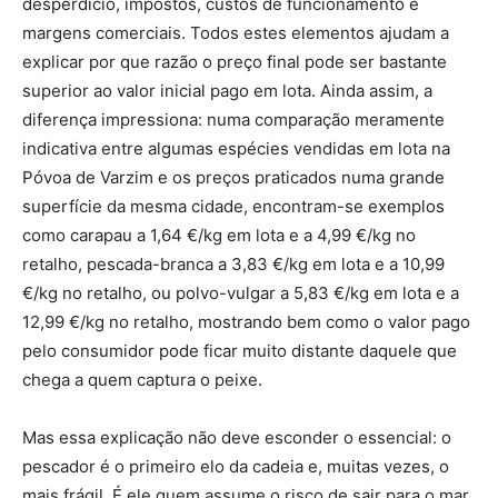
desperdício, impostos, custos de funcionamento e
margens comerciais. Todos estes elementos ajudam a
explicar por que razão o preço final pode ser bastante
superior ao valor inicial pago em lota. Ainda assim, a
diferença impressiona: numa comparação meramente
indicativa entre algumas espécies vendidas em lota na
Póvoa de Varzim e os preços praticados numa grande
superfície da mesma cidade, encontram-se exemplos
como carapau a 1,64 €/kg em lota e a 4,99 €/kg no
retalho, pescada-branca a 3,83 €/kg em lota e a 10,99
€/kg no retalho, ou polvo-vulgar a 5,83 €/kg em lota e a
12,99 €/kg no retalho, mostrando bem como o valor pago
pelo consumidor pode ficar muito distante daquele que
chega a quem captura o peixe.
Mas essa explicação não deve esconder o essencial: o
pescador é o primeiro elo da cadeia e, muitas vezes, o
mais frágil. É ele quem assume o risco de sair para o mar