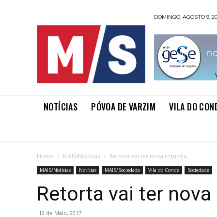
DOMINGO, AGOSTO 9, 2
NOTÍCIAS
PÓVOA DE VARZIM
VILA DO CON
Home
MAIS/Notícias
Retorta vai ter nova rotunda
MAIS/Notícias
Notícias
MAIS/Sociedade
Vila do Conde
Sociedade
Retorta vai ter nova
12 de Maio, 2017