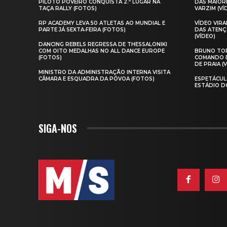
PILOTO POVEIRO CONQUISTA 2.º LUGAR NA
DAS MAIOR
TAÇA RALLY (FOTOS)
VARZIM (VÍ
RP ACADEMY LEVA 50 ATLETAS AO MUNDIAL E
VÍDEO VIR
PARTE JÁ SEXTA‑FEIRA (FOTOS)
DAS ATENÇ
(VÍDEO)
DANCING REBELS REGRESSA DE THESSALONIKI
COM OITO MEDALHAS NO ALL DANCE EUROPE
BRUNO TOR
(FOTOS)
COMANDO D
DE PRAIA (
MINISTRO DA ADMINISTRAÇÃO INTERNA VISITA
CÂMARA E ESQUADRA DA PÓVOA (FOTOS)
ESPETÁCUL
ESTÁDIO D
SIGA-NOS