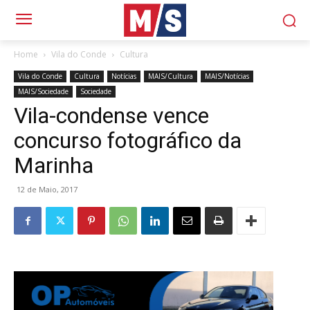
Home
Vila do Conde
Cultura
Vila do Conde
Cultura
Notícias
MAIS/Cultura
MAIS/Notícias
MAIS/Sociedade
Sociedade
Vila-condense vence
concurso fotográfico da
Marinha
12 de Maio, 2017