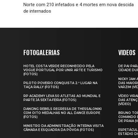
Norte com 210 infetados e 4 mortes em nova descida
de internados
FOTOGALERIAS
VIDEOS
HOTEL COSTA VERDE RECONHECIDO PELA
DE PAI PAR
VOGUE PORTUGAL POR UNIR ARTE E TURISMO
CIDADE DUR
(FOTOS)
NICKY JAM
PILOTO POVEIRO CONQUISTA 2.º LUGAR NA
DAS MAIOR
TAÇA RALLY (FOTOS)
VARZIM (VÍ
RP ACADEMY LEVA 50 ATLETAS AO MUNDIAL E
VÍDEO VIR
PARTE JÁ SEXTA‑FEIRA (FOTOS)
DAS ATENÇ
(VÍDEO)
DANCING REBELS REGRESSA DE THESSALONIKI
COM OITO MEDALHAS NO ALL DANCE EUROPE
BRUNO TOR
(FOTOS)
COMANDO D
DE PRAIA (
MINISTRO DA ADMINISTRAÇÃO INTERNA VISITA
CÂMARA E ESQUADRA DA PÓVOA (FOTOS)
ESPETÁCUL
ESTÁDIO D