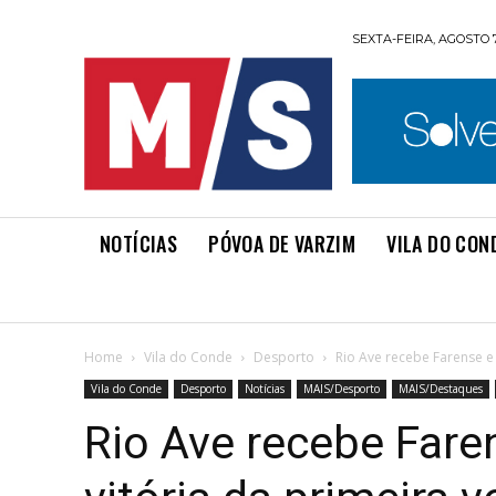
SEXTA-FEIRA, AGOSTO 7
NOTÍCIAS
PÓVOA DE VARZIM
VILA DO CON
Home
Vila do Conde
Desporto
Rio Ave recebe Farense e 
Vila do Conde
Desporto
Notícias
MAIS/Desporto
MAIS/Destaques
Rio Ave recebe Faren