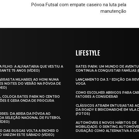
Póvoa Futsal com empate caseiro na luta pela
manutenção
LIFESTYLE
A FILHO: A ALFAIATARIA QUE VESTIU A
RATES PARK: UM MUNDO DE AVENTU
ANTE 75 ANOS (VÍDEO)
CONTINUA A CONQUISTAR FAMÍLIAS 
 ARRASTA MILHARES AO HONI NUMA
LANÇAMENTO DA 3.ª EDIÇÃO DA REV
ES NOITES DO VERÃO NA PÓVOA DE
VOGA
DEO)
COMO ESCOLHER ABRIGOS PARA CAR
AL COLOCA RATES PARK NO CENTRO
FATORES A CONSIDERAR
ÕES E GERA ONDA DE PROCURA
CLÁSSICOS ATRAEM ENTUSIASTAS A
DA ROADY E BRICOMARCHÉ EM VILA
RES: DA AREIA DA PÓVOA AO
(FOTOS)
A SELEÇÃO NACIONAL DE FUTEBOL
VÍDEO)
AUTOMÓVEIS E NOVOS HÁBITOS DE
MOBILIDADE: O RENTING AUTOMÓVE
O DAS RUSGAS VOLTA A ENCHER O
DURAÇÃO COMO ALTERNATIVA À CO
O VARZIM ESTE SÁBADO (VÍDEO)