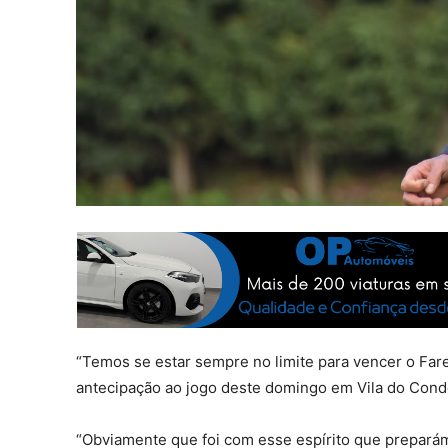
“Temos se estar sempre no limite para vencer o Fare
antecipação ao jogo deste domingo em Vila do Conde
“Obviamente que foi com esse espírito que prepará