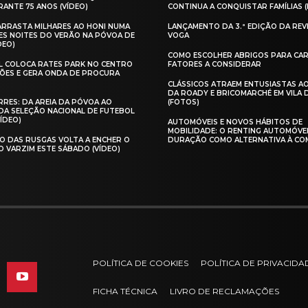
ANTE 75 ANOS (VÍDEO)
CONTINUA A CONQUISTAR FAMÍLIAS 
 ARRASTA MILHARES AO HONI NUMA
LANÇAMENTO DA 3.ª EDIÇÃO DA REV
ES NOITES DO VERÃO NA PÓVOA DE
VOGA
DEO)
COMO ESCOLHER ABRIGOS PARA CAR
AL COLOCA RATES PARK NO CENTRO
FATORES A CONSIDERAR
ÕES E GERA ONDA DE PROCURA
CLÁSSICOS ATRAEM ENTUSIASTAS A
DA ROADY E BRICOMARCHÉ EM VILA
RES: DA AREIA DA PÓVOA AO
(FOTOS)
A SELEÇÃO NACIONAL DE FUTEBOL
VÍDEO)
AUTOMÓVEIS E NOVOS HÁBITOS DE
MOBILIDADE: O RENTING AUTOMÓVE
O DAS RUSGAS VOLTA A ENCHER O
DURAÇÃO COMO ALTERNATIVA À CO
O VARZIM ESTE SÁBADO (VÍDEO)
POLÍTICA DE COOKIES
POLÍTICA DE PRIVACIDA
FICHA TÉCNICA
LIVRO DE RECLAMAÇÕES