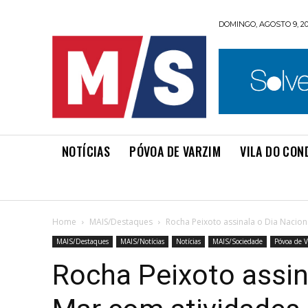
DOMINGO, AGOSTO 9, 2
NOTÍCIAS
PÓVOA DE VARZIM
VILA DO CON
Home
MAIS/Destaques
Rocha Peixoto assinala o Dia Nacion
MAIS/Destaques
MAIS/Notícias
Notícias
MAIS/Sociedade
Póvoa de 
Rocha Peixoto assin