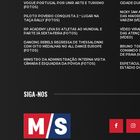
VOGUE PORTUGAL POR UNIR ARTE E TURISMO
CIDADE DUR
(FOTOS)
NICKY JAM
PILOTO POVEIRO CONQUISTA 2.º LUGAR NA
DAS MAIOR
TAÇA RALLY (FOTOS)
VARZIM (VÍ
RP ACADEMY LEVA 50 ATLETAS AO MUNDIAL E
VÍDEO VIR
PARTE JÁ SEXTA‑FEIRA (FOTOS)
DAS ATENÇ
(VÍDEO)
DANCING REBELS REGRESSA DE THESSALONIKI
COM OITO MEDALHAS NO ALL DANCE EUROPE
BRUNO TOR
(FOTOS)
COMANDO D
DE PRAIA (
MINISTRO DA ADMINISTRAÇÃO INTERNA VISITA
CÂMARA E ESQUADRA DA PÓVOA (FOTOS)
ESPETÁCUL
ESTÁDIO D
SIGA-NOS