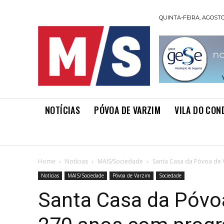
QUINTA-FEIRA, AGOSTO 
NOTÍCIAS
PÓVOA DE VARZIM
VILA DO CON
Home
Notícias
MAIS/Sociedade
Santa Casa da Póvoa de
Notícias
MAIS/Sociedade
Póvoa de Varzim
Sociedade
Santa Casa da Póvoa