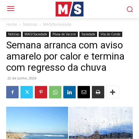
Home
Notícias
MAIS/Sociedade
Notícias
MAIS/Sociedade
Póvoa de Varzim
Sociedade
Vila do Conde
Semana arranca com aviso
amarelo por calor e termina
com regresso da chuva
22 de Junho, 2026