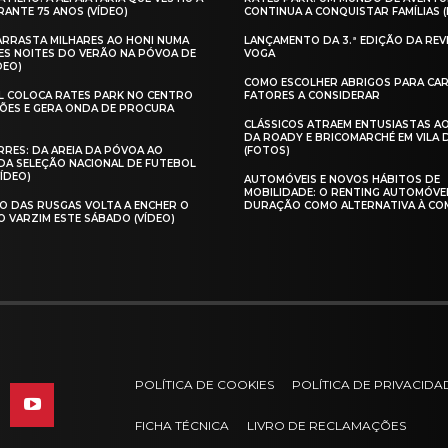
ANTE 75 ANOS (VÍDEO)
CONTINUA A CONQUISTAR FAMÍLIAS 
 ARRASTA MILHARES AO HONI NUMA
LANÇAMENTO DA 3.ª EDIÇÃO DA REV
ES NOITES DO VERÃO NA PÓVOA DE
VOGA
DEO)
COMO ESCOLHER ABRIGOS PARA CAR
AL COLOCA RATES PARK NO CENTRO
FATORES A CONSIDERAR
ÕES E GERA ONDA DE PROCURA
CLÁSSICOS ATRAEM ENTUSIASTAS A
DA ROADY E BRICOMARCHÉ EM VILA
RES: DA AREIA DA PÓVOA AO
(FOTOS)
A SELEÇÃO NACIONAL DE FUTEBOL
VÍDEO)
AUTOMÓVEIS E NOVOS HÁBITOS DE
MOBILIDADE: O RENTING AUTOMÓVE
O DAS RUSGAS VOLTA A ENCHER O
DURAÇÃO COMO ALTERNATIVA À CO
O VARZIM ESTE SÁBADO (VÍDEO)
POLÍTICA DE COOKIES
POLÍTICA DE PRIVACIDA
FICHA TÉCNICA
LIVRO DE RECLAMAÇÕES