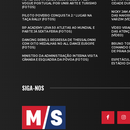
VOGUE PORTUGAL POR UNIR ARTE E TURISMO
CIDADE DUR
(FOTOS)
NICKY JAM
PILOTO POVEIRO CONQUISTA 2.º LUGAR NA
DAS MAIOR
TAÇA RALLY (FOTOS)
VARZIM (VÍ
RP ACADEMY LEVA 50 ATLETAS AO MUNDIAL E
VÍDEO VIR
PARTE JÁ SEXTA‑FEIRA (FOTOS)
DAS ATENÇ
(VÍDEO)
DANCING REBELS REGRESSA DE THESSALONIKI
COM OITO MEDALHAS NO ALL DANCE EUROPE
BRUNO TOR
(FOTOS)
COMANDO D
DE PRAIA (
MINISTRO DA ADMINISTRAÇÃO INTERNA VISITA
CÂMARA E ESQUADRA DA PÓVOA (FOTOS)
ESPETÁCUL
ESTÁDIO D
SIGA-NOS