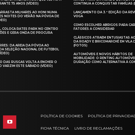
ANTE 75 ANOS (VÍDEO)
CONTINUA A CONQUISTAR FAMÍLIAS 
 ARRASTA MILHARES AO HONI NUMA
LANÇAMENTO DA 3.ª EDIÇÃO DA REV
ES NOITES DO VERÃO NA PÓVOA DE
VOGA
DEO)
COMO ESCOLHER ABRIGOS PARA CAR
AL COLOCA RATES PARK NO CENTRO
FATORES A CONSIDERAR
ÕES E GERA ONDA DE PROCURA
CLÁSSICOS ATRAEM ENTUSIASTAS A
DA ROADY E BRICOMARCHÉ EM VILA
RES: DA AREIA DA PÓVOA AO
(FOTOS)
A SELEÇÃO NACIONAL DE FUTEBOL
VÍDEO)
AUTOMÓVEIS E NOVOS HÁBITOS DE
MOBILIDADE: O RENTING AUTOMÓVE
O DAS RUSGAS VOLTA A ENCHER O
DURAÇÃO COMO ALTERNATIVA À CO
O VARZIM ESTE SÁBADO (VÍDEO)
POLÍTICA DE COOKIES
POLÍTICA DE PRIVACIDA
FICHA TÉCNICA
LIVRO DE RECLAMAÇÕES