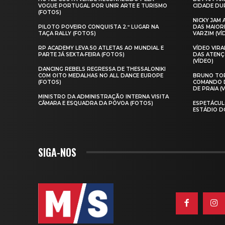
VOGUE PORTUGAL POR UNIR ARTE E TURISMO
CIDADE DUR
(FOTOS)
NICKY JAM
PILOTO POVEIRO CONQUISTA 2.º LUGAR NA
DAS MAIOR
TAÇA RALLY (FOTOS)
VARZIM (VÍ
RP ACADEMY LEVA 50 ATLETAS AO MUNDIAL E
VÍDEO VIR
PARTE JÁ SEXTA‑FEIRA (FOTOS)
DAS ATENÇ
(VÍDEO)
DANCING REBELS REGRESSA DE THESSALONIKI
COM OITO MEDALHAS NO ALL DANCE EUROPE
BRUNO TOR
(FOTOS)
COMANDO D
DE PRAIA (
MINISTRO DA ADMINISTRAÇÃO INTERNA VISITA
CÂMARA E ESQUADRA DA PÓVOA (FOTOS)
ESPETÁCUL
ESTÁDIO D
SIGA-NOS