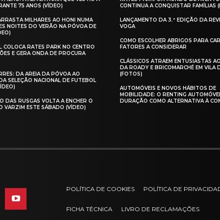
ANTE 75 ANOS (VÍDEO)
CONTINUA A CONQUISTAR FAMÍLIAS 
 ARRASTA MILHARES AO HONI NUMA
LANÇAMENTO DA 3.ª EDIÇÃO DA REV
ES NOITES DO VERÃO NA PÓVOA DE
VOGA
DEO)
COMO ESCOLHER ABRIGOS PARA CAR
AL COLOCA RATES PARK NO CENTRO
FATORES A CONSIDERAR
ÕES E GERA ONDA DE PROCURA
CLÁSSICOS ATRAEM ENTUSIASTAS A
DA ROADY E BRICOMARCHÉ EM VILA
RES: DA AREIA DA PÓVOA AO
(FOTOS)
A SELEÇÃO NACIONAL DE FUTEBOL
VÍDEO)
AUTOMÓVEIS E NOVOS HÁBITOS DE
MOBILIDADE: O RENTING AUTOMÓVE
O DAS RUSGAS VOLTA A ENCHER O
DURAÇÃO COMO ALTERNATIVA À CO
O VARZIM ESTE SÁBADO (VÍDEO)
POLÍTICA DE COOKIES
POLÍTICA DE PRIVACIDA
FICHA TÉCNICA
LIVRO DE RECLAMAÇÕES