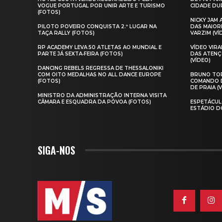
VOGUE PORTUGAL POR UNIR ARTE E TURISMO
CIDADE DUR
(FOTOS)
NICKY JAM
PILOTO POVEIRO CONQUISTA 2.º LUGAR NA
DAS MAIOR
TAÇA RALLY (FOTOS)
VARZIM (VÍ
RP ACADEMY LEVA 50 ATLETAS AO MUNDIAL E
VÍDEO VIR
PARTE JÁ SEXTA‑FEIRA (FOTOS)
DAS ATENÇ
(VÍDEO)
DANCING REBELS REGRESSA DE THESSALONIKI
COM OITO MEDALHAS NO ALL DANCE EUROPE
BRUNO TOR
(FOTOS)
COMANDO D
DE PRAIA (
MINISTRO DA ADMINISTRAÇÃO INTERNA VISITA
CÂMARA E ESQUADRA DA PÓVOA (FOTOS)
ESPETÁCUL
ESTÁDIO D
SIGA-NOS