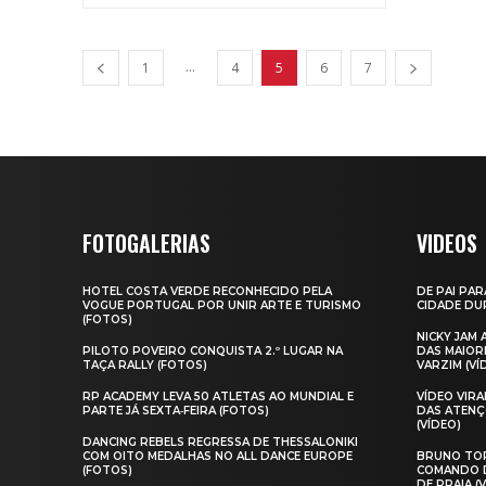
...
1
4
5
6
7
FOTOGALERIAS
VIDEOS
HOTEL COSTA VERDE RECONHECIDO PELA
DE PAI PAR
VOGUE PORTUGAL POR UNIR ARTE E TURISMO
CIDADE DUR
(FOTOS)
NICKY JAM
PILOTO POVEIRO CONQUISTA 2.º LUGAR NA
DAS MAIOR
TAÇA RALLY (FOTOS)
VARZIM (VÍ
RP ACADEMY LEVA 50 ATLETAS AO MUNDIAL E
VÍDEO VIR
PARTE JÁ SEXTA‑FEIRA (FOTOS)
DAS ATENÇ
(VÍDEO)
DANCING REBELS REGRESSA DE THESSALONIKI
COM OITO MEDALHAS NO ALL DANCE EUROPE
BRUNO TOR
(FOTOS)
COMANDO D
DE PRAIA (