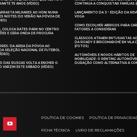
ANTE 75 ANOS (VÍDEO)
CONTINUA A CONQUISTAR FAMÍLIAS 
 ARRASTA MILHARES AO HONI NUMA
LANÇAMENTO DA 3.ª EDIÇÃO DA REV
ES NOITES DO VERÃO NA PÓVOA DE
VOGA
DEO)
COMO ESCOLHER ABRIGOS PARA CAR
AL COLOCA RATES PARK NO CENTRO
FATORES A CONSIDERAR
ÕES E GERA ONDA DE PROCURA
CLÁSSICOS ATRAEM ENTUSIASTAS A
DA ROADY E BRICOMARCHÉ EM VILA
RES: DA AREIA DA PÓVOA AO
(FOTOS)
A SELEÇÃO NACIONAL DE FUTEBOL
VÍDEO)
AUTOMÓVEIS E NOVOS HÁBITOS DE
MOBILIDADE: O RENTING AUTOMÓVE
O DAS RUSGAS VOLTA A ENCHER O
DURAÇÃO COMO ALTERNATIVA À CO
O VARZIM ESTE SÁBADO (VÍDEO)
POLÍTICA DE COOKIES
POLÍTICA DE PRIVACIDA
FICHA TÉCNICA
LIVRO DE RECLAMAÇÕES