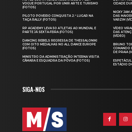
VOGUE PORTUGAL POR UNIR ARTE E TURISMO
CIDADE DUR
(FOTOS)
NICKY JAM
PILOTO POVEIRO CONQUISTA 2.º LUGAR NA
DAS MAIOR
TAÇA RALLY (FOTOS)
VARZIM (VÍ
RP ACADEMY LEVA 50 ATLETAS AO MUNDIAL E
VÍDEO VIR
PARTE JÁ SEXTA‑FEIRA (FOTOS)
DAS ATENÇ
(VÍDEO)
DANCING REBELS REGRESSA DE THESSALONIKI
COM OITO MEDALHAS NO ALL DANCE EUROPE
BRUNO TOR
(FOTOS)
COMANDO D
DE PRAIA (
MINISTRO DA ADMINISTRAÇÃO INTERNA VISITA
CÂMARA E ESQUADRA DA PÓVOA (FOTOS)
ESPETÁCUL
ESTÁDIO D
SIGA-NOS