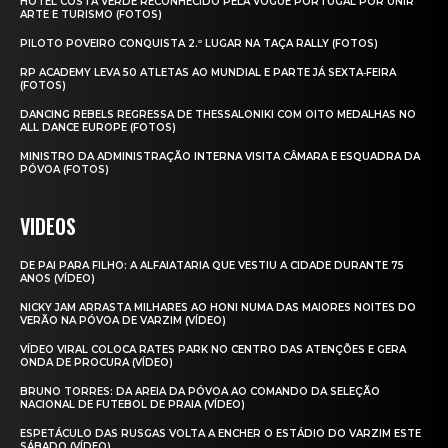
HOTEL COSTA VERDE RECONHECIDO PELA VOGUE PORTUGAL POR UNIR
ARTE E TURISMO (FOTOS)
PILOTO POVEIRO CONQUISTA 2.º LUGAR NA TAÇA RALLY (FOTOS)
RP ACADEMY LEVA 50 ATLETAS AO MUNDIAL E PARTE JÁ SEXTA‑FEIRA
(FOTOS)
DANCING REBELS REGRESSA DE THESSALONIKI COM OITO MEDALHAS NO
ALL DANCE EUROPE (FOTOS)
MINISTRO DA ADMINISTRAÇÃO INTERNA VISITA CÂMARA E ESQUADRA DA
PÓVOA (FOTOS)
VIDEOS
DE PAI PARA FILHO: A ALFAIATARIA QUE VESTIU A CIDADE DURANTE 75
ANOS (VÍDEO)
NICKY JAM ARRASTA MILHARES AO HONI NUMA DAS MAIORES NOITES DO
VERÃO NA PÓVOA DE VARZIM (VÍDEO)
VÍDEO VIRAL COLOCA RATES PARK NO CENTRO DAS ATENÇÕES E GERA
ONDA DE PROCURA (VÍDEO)
BRUNO TORRES: DA AREIA DA PÓVOA AO COMANDO DA SELEÇÃO
NACIONAL DE FUTEBOL DE PRAIA (VÍDEO)
ESPETÁCULO DAS RUSGAS VOLTA A ENCHER O ESTÁDIO DO VARZIM ESTE
SÁBADO (VÍDEO)