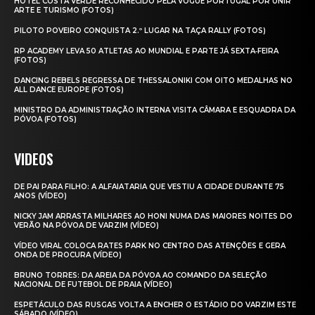
HOTEL COSTA VERDE RECONHECIDO PELA VOGUE PORTUGAL POR UNIR
ARTE E TURISMO (FOTOS)
PILOTO POVEIRO CONQUISTA 2.º LUGAR NA TAÇA RALLY (FOTOS)
RP ACADEMY LEVA 50 ATLETAS AO MUNDIAL E PARTE JÁ SEXTA‑FEIRA
(FOTOS)
DANCING REBELS REGRESSA DE THESSALONIKI COM OITO MEDALHAS NO
ALL DANCE EUROPE (FOTOS)
MINISTRO DA ADMINISTRAÇÃO INTERNA VISITA CÂMARA E ESQUADRA DA
PÓVOA (FOTOS)
VIDEOS
DE PAI PARA FILHO: A ALFAIATARIA QUE VESTIU A CIDADE DURANTE 75
ANOS (VÍDEO)
NICKY JAM ARRASTA MILHARES AO HONI NUMA DAS MAIORES NOITES DO
VERÃO NA PÓVOA DE VARZIM (VÍDEO)
VÍDEO VIRAL COLOCA RATES PARK NO CENTRO DAS ATENÇÕES E GERA
ONDA DE PROCURA (VÍDEO)
BRUNO TORRES: DA AREIA DA PÓVOA AO COMANDO DA SELEÇÃO
NACIONAL DE FUTEBOL DE PRAIA (VÍDEO)
ESPETÁCULO DAS RUSGAS VOLTA A ENCHER O ESTÁDIO DO VARZIM ESTE
SÁBADO (VÍDEO)