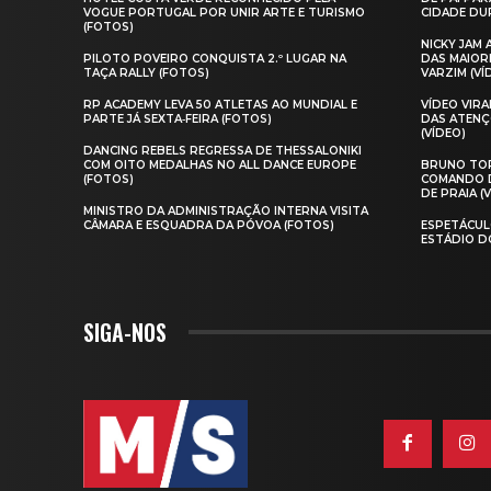
VOGUE PORTUGAL POR UNIR ARTE E TURISMO
CIDADE DUR
(FOTOS)
NICKY JAM
PILOTO POVEIRO CONQUISTA 2.º LUGAR NA
DAS MAIOR
TAÇA RALLY (FOTOS)
VARZIM (VÍ
RP ACADEMY LEVA 50 ATLETAS AO MUNDIAL E
VÍDEO VIR
PARTE JÁ SEXTA‑FEIRA (FOTOS)
DAS ATENÇ
(VÍDEO)
DANCING REBELS REGRESSA DE THESSALONIKI
COM OITO MEDALHAS NO ALL DANCE EUROPE
BRUNO TOR
(FOTOS)
COMANDO D
DE PRAIA (
MINISTRO DA ADMINISTRAÇÃO INTERNA VISITA
CÂMARA E ESQUADRA DA PÓVOA (FOTOS)
ESPETÁCUL
ESTÁDIO D
SIGA-NOS