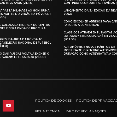
ANTE 75 ANOS (VÍDEO)
CONTINUA A CONQUISTAR FAMÍLIAS 
 ARRASTA MILHARES AO HONI NUMA
LANÇAMENTO DA 3.ª EDIÇÃO DA REV
ES NOITES DO VERÃO NA PÓVOA DE
VOGA
DEO)
COMO ESCOLHER ABRIGOS PARA CAR
AL COLOCA RATES PARK NO CENTRO
FATORES A CONSIDERAR
ÕES E GERA ONDA DE PROCURA
CLÁSSICOS ATRAEM ENTUSIASTAS A
DA ROADY E BRICOMARCHÉ EM VILA
RES: DA AREIA DA PÓVOA AO
(FOTOS)
A SELEÇÃO NACIONAL DE FUTEBOL
VÍDEO)
AUTOMÓVEIS E NOVOS HÁBITOS DE
MOBILIDADE: O RENTING AUTOMÓVE
O DAS RUSGAS VOLTA A ENCHER O
DURAÇÃO COMO ALTERNATIVA À CO
O VARZIM ESTE SÁBADO (VÍDEO)
POLÍTICA DE COOKIES
POLÍTICA DE PRIVACIDA
FICHA TÉCNICA
LIVRO DE RECLAMAÇÕES