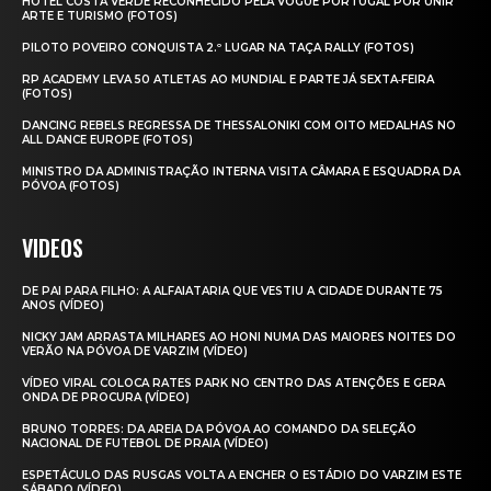
HOTEL COSTA VERDE RECONHECIDO PELA VOGUE PORTUGAL POR UNIR
ARTE E TURISMO (FOTOS)
PILOTO POVEIRO CONQUISTA 2.º LUGAR NA TAÇA RALLY (FOTOS)
RP ACADEMY LEVA 50 ATLETAS AO MUNDIAL E PARTE JÁ SEXTA‑FEIRA
(FOTOS)
DANCING REBELS REGRESSA DE THESSALONIKI COM OITO MEDALHAS NO
ALL DANCE EUROPE (FOTOS)
MINISTRO DA ADMINISTRAÇÃO INTERNA VISITA CÂMARA E ESQUADRA DA
PÓVOA (FOTOS)
VIDEOS
DE PAI PARA FILHO: A ALFAIATARIA QUE VESTIU A CIDADE DURANTE 75
ANOS (VÍDEO)
NICKY JAM ARRASTA MILHARES AO HONI NUMA DAS MAIORES NOITES DO
VERÃO NA PÓVOA DE VARZIM (VÍDEO)
VÍDEO VIRAL COLOCA RATES PARK NO CENTRO DAS ATENÇÕES E GERA
ONDA DE PROCURA (VÍDEO)
BRUNO TORRES: DA AREIA DA PÓVOA AO COMANDO DA SELEÇÃO
NACIONAL DE FUTEBOL DE PRAIA (VÍDEO)
ESPETÁCULO DAS RUSGAS VOLTA A ENCHER O ESTÁDIO DO VARZIM ESTE
SÁBADO (VÍDEO)