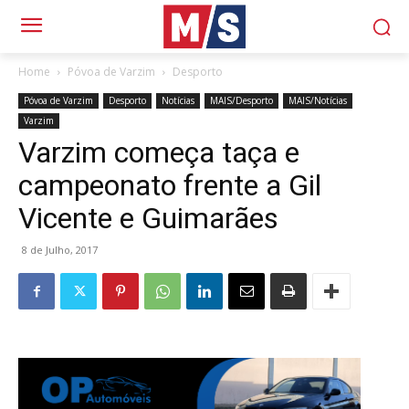
Home
Póvoa de Varzim
Desporto
Póvoa de Varzim
Desporto
Notícias
MAIS/Desporto
MAIS/Notícias
Varzim
Varzim começa taça e
campeonato frente a Gil
Vicente e Guimarães
8 de Julho, 2017