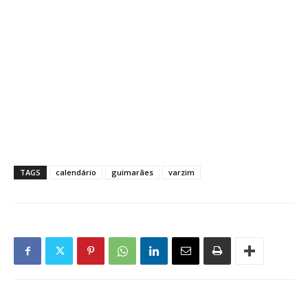
TAGS
calendário
guimarães
varzim