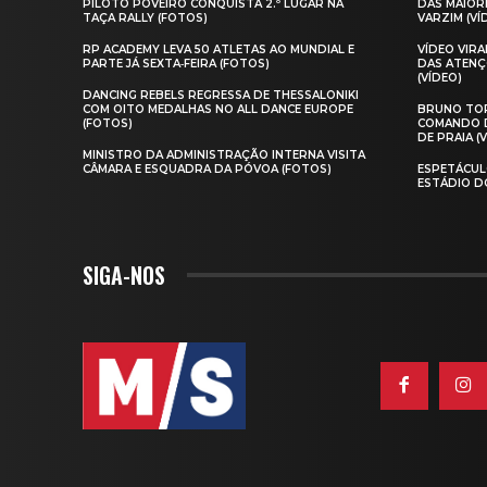
PILOTO POVEIRO CONQUISTA 2.º LUGAR NA
DAS MAIOR
TAÇA RALLY (FOTOS)
VARZIM (VÍ
RP ACADEMY LEVA 50 ATLETAS AO MUNDIAL E
VÍDEO VIR
PARTE JÁ SEXTA‑FEIRA (FOTOS)
DAS ATENÇ
(VÍDEO)
DANCING REBELS REGRESSA DE THESSALONIKI
COM OITO MEDALHAS NO ALL DANCE EUROPE
BRUNO TOR
(FOTOS)
COMANDO D
DE PRAIA (
MINISTRO DA ADMINISTRAÇÃO INTERNA VISITA
CÂMARA E ESQUADRA DA PÓVOA (FOTOS)
ESPETÁCUL
ESTÁDIO D
SIGA-NOS