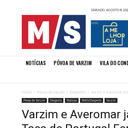
SÁBADO, AGOSTO 8, 20
NOTÍCIAS
PÓVOA DE VARZIM
VILA DO CON
Home
Póvoa de Varzim
Desporto
Varzim e Averomar já 
Póvoa de Varzim
Desporto
Notícias
MAIS/Desporto
Varzim
Varzim e Averomar j