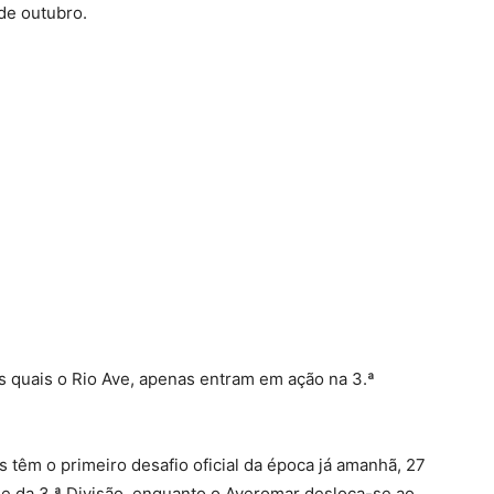
de outubro.
s quais o Rio Ave, apenas entram em ação na 3.ª
 têm o primeiro desafio oficial da época já amanhã, 27
e da 3.ª Divisão, enquanto o Averomar desloca-se ao