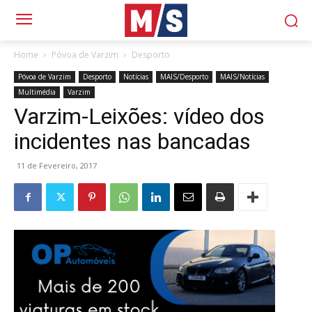
Home
Póvoa de Varzim
Desporto
Póvoa de Varzim
Desporto
Notícias
MAIS/Desporto
MAIS/Notícias
Multimédia
Varzim
Varzim-Leixões: vídeo dos
incidentes nas bancadas
11 de Fevereiro, 2017