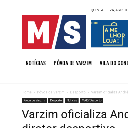
QUINTA-FEIRA, AGOSTO 
NOTÍCIAS
PÓVOA DE VARZIM
VILA DO CON
Home
Póvoa de Varzim
Desporto
Varzim oficializa And
Póvoa de Varzim
Desporto
Notícias
MAIS/Desporto
Varzim oficializa A