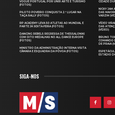
VOGUE PORTUGAL POR UNIR ARTE E TURISMO
CIDADE DUR
(FOTOS)
NICKY JAM
PILOTO POVEIRO CONQUISTA 2.º LUGAR NA
DAS MAIOR
TAÇA RALLY (FOTOS)
VARZIM (VÍ
RP ACADEMY LEVA 50 ATLETAS AO MUNDIAL E
VÍDEO VIR
PARTE JÁ SEXTA‑FEIRA (FOTOS)
DAS ATENÇ
(VÍDEO)
DANCING REBELS REGRESSA DE THESSALONIKI
COM OITO MEDALHAS NO ALL DANCE EUROPE
BRUNO TOR
(FOTOS)
COMANDO D
DE PRAIA (
MINISTRO DA ADMINISTRAÇÃO INTERNA VISITA
CÂMARA E ESQUADRA DA PÓVOA (FOTOS)
ESPETÁCUL
ESTÁDIO D
SIGA-NOS