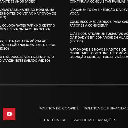
ANTE 75 ANOS (VÍDEO)
CONTINUA A CONQUISTAR FAMÍLIAS 
 ARRASTA MILHARES AO HONI NUMA
LANÇAMENTO DA 3.ª EDIÇÃO DA REV
ES NOITES DO VERÃO NA PÓVOA DE
VOGA
DEO)
COMO ESCOLHER ABRIGOS PARA CAR
AL COLOCA RATES PARK NO CENTRO
FATORES A CONSIDERAR
ÕES E GERA ONDA DE PROCURA
CLÁSSICOS ATRAEM ENTUSIASTAS A
DA ROADY E BRICOMARCHÉ EM VILA
RES: DA AREIA DA PÓVOA AO
(FOTOS)
A SELEÇÃO NACIONAL DE FUTEBOL
VÍDEO)
AUTOMÓVEIS E NOVOS HÁBITOS DE
MOBILIDADE: O RENTING AUTOMÓVE
O DAS RUSGAS VOLTA A ENCHER O
DURAÇÃO COMO ALTERNATIVA À CO
O VARZIM ESTE SÁBADO (VÍDEO)
POLÍTICA DE COOKIES
POLÍTICA DE PRIVACIDA
FICHA TÉCNICA
LIVRO DE RECLAMAÇÕES