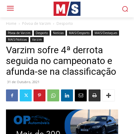
Home
Póvoa de Varzim
Desporto
Póvoa de Varzim
Desporto
Notícias
MAIS/Desporto
MAIS/Destaques
MAIS/Notícias
Varzim
Varzim sofre 4ª derrota
seguida no campeonato e
afunda-se na classificação
31 de Outubro, 2021