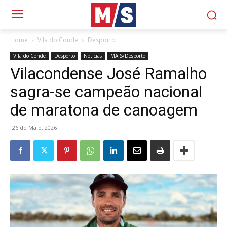
Home
Vila do Conde
Desporto
Vila do Conde
Desporto
Notícias
MAIS/Desporto
Vilacondense José Ramalho
sagra-se campeão nacional
de maratona de canoagem
26 de Maio, 2026