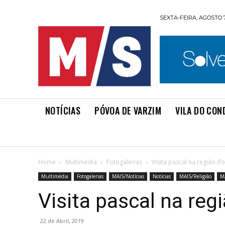
SEXTA-FEIRA, AGOSTO 7
NOTÍCIAS
PÓVOA DE VARZIM
VILA DO CON
Home
Multimédia
Fotogalerias
Visita pascal na região (fo
Multimédia
Fotogalerias
MAIS/Notícias
Notícias
MAIS/Religião
M
Visita pascal na reg
22 de Abril, 2019