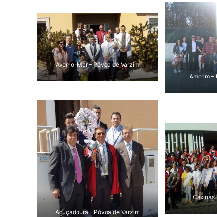
Aver-o-Mar – Póvoa de Varzim
Amorim – 
Caxinas 
Aguçadoura – Póvoa de Varzim