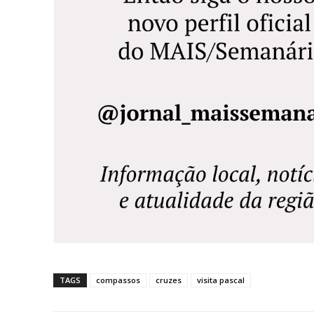
TAGS
compassos
cruzes
visita pascal