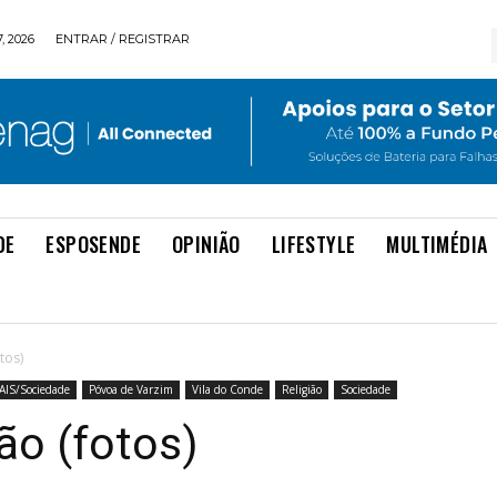
, 2026
ENTRAR / REGISTRAR
DE
ESPOSENDE
OPINIÃO
LIFESTYLE
MULTIMÉDIA
tos)
AIS/Sociedade
Póvoa de Varzim
Vila do Conde
Religião
Sociedade
ião (fotos)