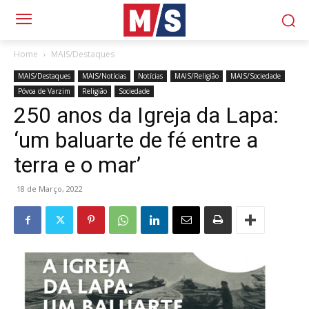
Home
MAIS/Destaques
MAIS/Destaques
MAIS/Notícias
Notícias
MAIS/Religião
MAIS/Sociedade
Póvoa de Varzim
Religião
Sociedade
250 anos da Igreja da Lapa:
‘um baluarte de fé entre a
terra e o mar’
18 de Março, 2022