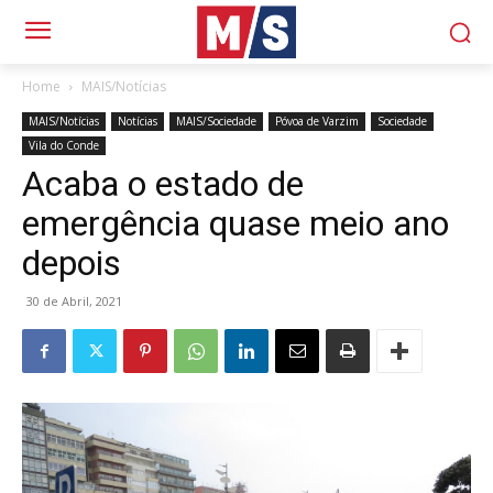
Home
MAIS/Notícias
MAIS/Notícias
Notícias
MAIS/Sociedade
Póvoa de Varzim
Sociedade
Vila do Conde
Acaba o estado de
emergência quase meio ano
depois
30 de Abril, 2021