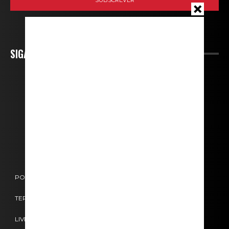
SIGA-NOS
POLÍTICA DE COOKIES
POLÍTICA DE PRIVACIDADE
TERMOS E CONDIÇÕES
CONTACTOS
FICHA TÉCNICA
LIVRO DE RECLAMAÇÕES