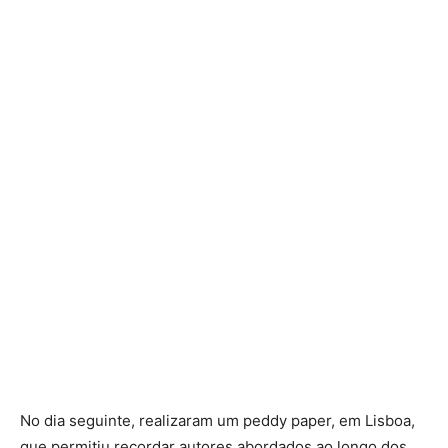
No dia seguinte, realizaram um peddy paper, em Lisboa,
que permitiu recordar autores abordados ao longo dos