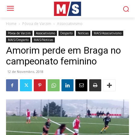
Home
Póvoa de Varzim
Associativismo
Póvoa de Varzim
Associativismo
Desporto
Notícias
MAIS/Associativismo
MAIS/Desporto
MAIS/Notícias
Amorim perde em Braga no
campeonato feminino
12 de Novembro, 2018