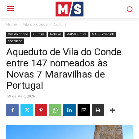
Home
Vila do Conde
Cultura
Vila do Conde
Cultura
Notícias
MAIS/Cultura
MAIS/Sociedade
Sociedade
Aqueduto de Vila do Conde
entre 147 nomeados às
Novas 7 Maravilhas de
Portugal
29 de Maio, 2026