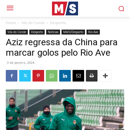
Home
Vila do Conde
Desporto
Vila do Conde
Desporto
Notícias
MAIS/Desporto
Rio Ave
Aziz regressa da China para
marcar golos pelo Rio Ave
3 de Janeiro, 2024