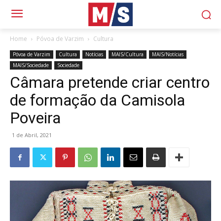
Home
Póvoa de Varzim
Cultura
Póvoa de Varzim
Cultura
Notícias
MAIS/Cultura
MAIS/Notícias
MAIS/Sociedade
Sociedade
Câmara pretende criar centro
de formação da Camisola
Poveira
1 de Abril, 2021