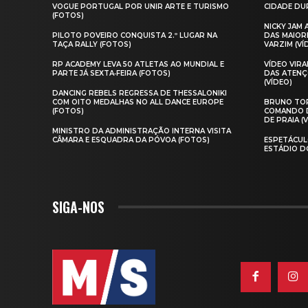
VOGUE PORTUGAL POR UNIR ARTE E TURISMO
CIDADE DUR
(FOTOS)
NICKY JAM
PILOTO POVEIRO CONQUISTA 2.º LUGAR NA
DAS MAIOR
TAÇA RALLY (FOTOS)
VARZIM (VÍ
RP ACADEMY LEVA 50 ATLETAS AO MUNDIAL E
VÍDEO VIR
PARTE JÁ SEXTA‑FEIRA (FOTOS)
DAS ATENÇ
(VÍDEO)
DANCING REBELS REGRESSA DE THESSALONIKI
COM OITO MEDALHAS NO ALL DANCE EUROPE
BRUNO TOR
(FOTOS)
COMANDO D
DE PRAIA (
MINISTRO DA ADMINISTRAÇÃO INTERNA VISITA
CÂMARA E ESQUADRA DA PÓVOA (FOTOS)
ESPETÁCUL
ESTÁDIO D
SIGA-NOS