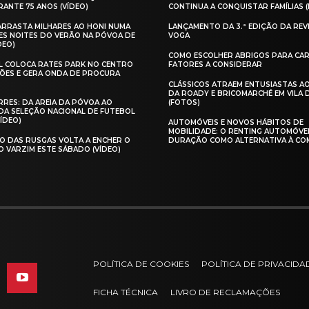
ANTE 75 ANOS (VÍDEO)
CONTINUA A CONQUISTAR FAMÍLIAS 
 ARRASTA MILHARES AO HONI NUMA
LANÇAMENTO DA 3.ª EDIÇÃO DA REV
ES NOITES DO VERÃO NA PÓVOA DE
VOGA
DEO)
COMO ESCOLHER ABRIGOS PARA CAR
AL COLOCA RATES PARK NO CENTRO
FATORES A CONSIDERAR
ÕES E GERA ONDA DE PROCURA
CLÁSSICOS ATRAEM ENTUSIASTAS A
DA ROADY E BRICOMARCHÉ EM VILA
RES: DA AREIA DA PÓVOA AO
(FOTOS)
A SELEÇÃO NACIONAL DE FUTEBOL
VÍDEO)
AUTOMÓVEIS E NOVOS HÁBITOS DE
MOBILIDADE: O RENTING AUTOMÓVE
O DAS RUSGAS VOLTA A ENCHER O
DURAÇÃO COMO ALTERNATIVA À CO
O VARZIM ESTE SÁBADO (VÍDEO)
POLÍTICA DE COOKIES
POLÍTICA DE PRIVACIDA
FICHA TÉCNICA
LIVRO DE RECLAMAÇÕES