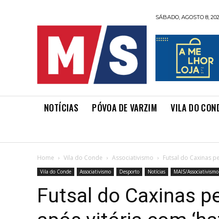
SÁBADO, AGOSTO 8, 20
NOTÍCIAS
PÓVOA DE VARZIM
VILA DO CON
Home
Vila do Conde
Associativismo
Futsal do Caxinas pe
Vila do Conde
Associativismo
Desporto
Notícias
MAIS/Associativismo
Futsal do Caxinas 