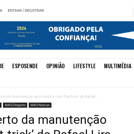
26
ENTRAR / REGISTRAR
DE
ESPOSENDE
OPINIÃO
LIFESTYLE
MULTIMÉDIA
rto da manutenção após vitória com ‘hat-trick’ de Rafael...
MAIS/Desporto
MAIS/Notícias
perto da manutenção