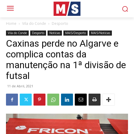
Home
Vila do Conde
Desporto
Vila do Conde
Desporto
Notícias
MAIS/Desporto
MAIS/Notícias
Caxinas perde no Algarve e
complica contas da
manutenção na 1ª divisão de
futsal
11 de Abril, 2021