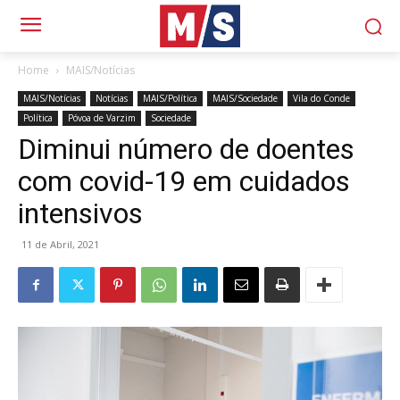
Home
MAIS/Notícias
MAIS/Notícias
Notícias
MAIS/Política
MAIS/Sociedade
Vila do Conde
Política
Póvoa de Varzim
Sociedade
Diminui número de doentes
com covid-19 em cuidados
intensivos
11 de Abril, 2021