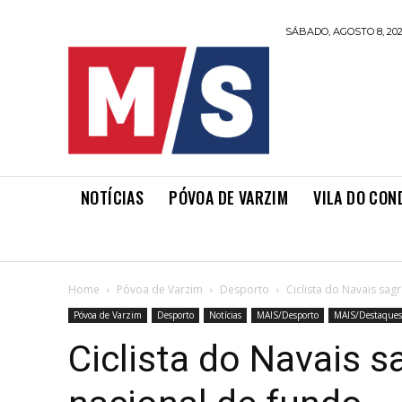
SÁBADO, AGOSTO 8, 20
NOTÍCIAS
PÓVOA DE VARZIM
VILA DO CON
Home
Póvoa de Varzim
Desporto
Ciclista do Navais sa
Póvoa de Varzim
Desporto
Notícias
MAIS/Desporto
MAIS/Destaques
Ciclista do Navais 