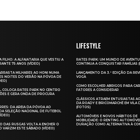
LIFESTYLE
A FILHO: A ALFAIATARIA QUE VESTIU A
RATES PARK: UM MUNDO DE AVENTU
ANTE 75 ANOS (VÍDEO)
CONTINUA A CONQUISTAR FAMÍLIAS 
 ARRASTA MILHARES AO HONI NUMA
LANÇAMENTO DA 3.ª EDIÇÃO DA REV
ES NOITES DO VERÃO NA PÓVOA DE
VOGA
DEO)
COMO ESCOLHER ABRIGOS PARA CAR
AL COLOCA RATES PARK NO CENTRO
FATORES A CONSIDERAR
ÕES E GERA ONDA DE PROCURA
CLÁSSICOS ATRAEM ENTUSIASTAS A
DA ROADY E BRICOMARCHÉ EM VILA
RES: DA AREIA DA PÓVOA AO
(FOTOS)
A SELEÇÃO NACIONAL DE FUTEBOL
VÍDEO)
AUTOMÓVEIS E NOVOS HÁBITOS DE
MOBILIDADE: O RENTING AUTOMÓVE
O DAS RUSGAS VOLTA A ENCHER O
DURAÇÃO COMO ALTERNATIVA À CO
O VARZIM ESTE SÁBADO (VÍDEO)