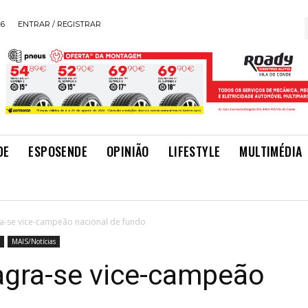
26
ENTRAR / REGISTRAR
DE
ESPOSENDE
OPINIÃO
LIFESTYLE
MULTIMÉDIA
gra-se vice-campeão nacional de fundo
MAIS/Notícias
sagra-se vice-campeão