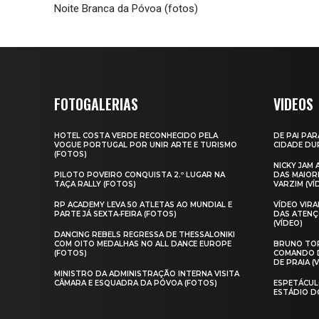
Noite Branca da Póvoa (fotos)
FOTOGALERIAS
VIDEOS
HOTEL COSTA VERDE RECONHECIDO PELA
DE PAI PAR
VOGUE PORTUGAL POR UNIR ARTE E TURISMO
CIDADE DUR
(FOTOS)
NICKY JAM
PILOTO POVEIRO CONQUISTA 2.º LUGAR NA
DAS MAIOR
TAÇA RALLY (FOTOS)
VARZIM (VÍ
RP ACADEMY LEVA 50 ATLETAS AO MUNDIAL E
VÍDEO VIR
PARTE JÁ SEXTA‑FEIRA (FOTOS)
DAS ATENÇ
(VÍDEO)
DANCING REBELS REGRESSA DE THESSALONIKI
COM OITO MEDALHAS NO ALL DANCE EUROPE
BRUNO TOR
(FOTOS)
COMANDO D
DE PRAIA (
MINISTRO DA ADMINISTRAÇÃO INTERNA VISITA
CÂMARA E ESQUADRA DA PÓVOA (FOTOS)
ESPETÁCUL
ESTÁDIO D