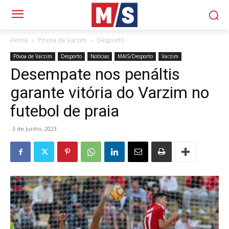
Home
Póvoa de Varzim
Desporto
Póvoa de Varzim
Desporto
Notícias
MAIS/Desporto
Varzim
Desempate nos penáltis
garante vitória do Varzim no
futebol de praia
3 de Junho, 2023