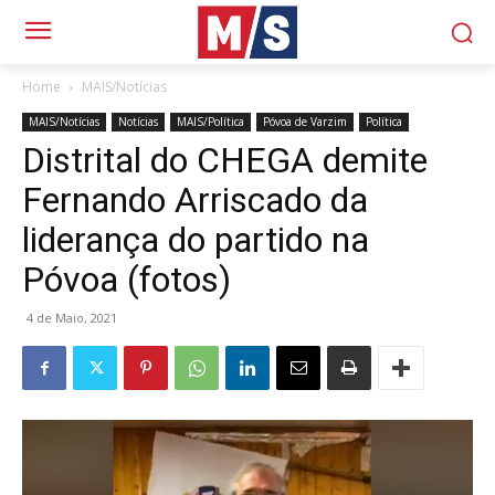
Home
MAIS/Notícias
MAIS/Notícias
Notícias
MAIS/Política
Póvoa de Varzim
Política
Distrital do CHEGA demite
Fernando Arriscado da
liderança do partido na
Póvoa (fotos)
4 de Maio, 2021