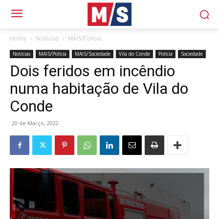
Home
Notícias
MAIS/Polícia
Notícias
MAIS/Polícia
MAIS/Sociedade
Vila do Conde
Polícia
Sociedade
Dois feridos em incêndio
numa habitação de Vila do
Conde
20 de Março, 2022