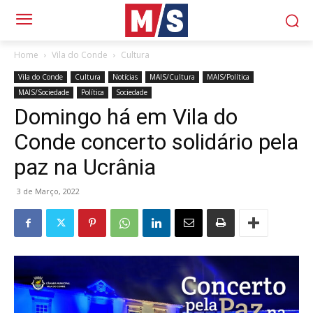
Home
Vila do Conde
Cultura
Vila do Conde
Cultura
Notícias
MAIS/Cultura
MAIS/Política
MAIS/Sociedade
Política
Sociedade
Domingo há em Vila do
Conde concerto solidário pela
paz na Ucrânia
3 de Março, 2022