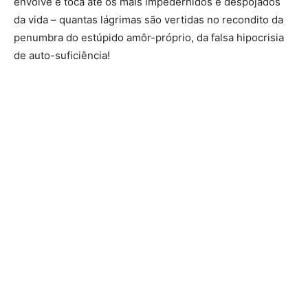
envolve e toca até os mais impedernidos e despojados
da vida – quantas lágrimas são vertidas no recondito da
penumbra do estúpido amôr-próprio, da falsa hipocrisia
de auto-suficiência!