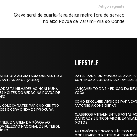
Artigo seguinte
Greve geral de quarta-feira deixa metro fora de serviço
no eixo Póvoa de Varzim–Vila do Conde
LIFESTYLE
A FILHO: A ALFAIATARIA QUE VESTIU A
RATES PARK: UM MUNDO DE AVENTU
ANTE 75 ANOS (VÍDEO)
CONTINUA A CONQUISTAR FAMÍLIAS 
 ARRASTA MILHARES AO HONI NUMA
LANÇAMENTO DA 3.ª EDIÇÃO DA REV
ES NOITES DO VERÃO NA PÓVOA DE
VOGA
DEO)
COMO ESCOLHER ABRIGOS PARA CAR
AL COLOCA RATES PARK NO CENTRO
FATORES A CONSIDERAR
ÕES E GERA ONDA DE PROCURA
CLÁSSICOS ATRAEM ENTUSIASTAS A
DA ROADY E BRICOMARCHÉ EM VILA
RES: DA AREIA DA PÓVOA AO
(FOTOS)
A SELEÇÃO NACIONAL DE FUTEBOL
VÍDEO)
AUTOMÓVEIS E NOVOS HÁBITOS DE
MOBILIDADE: O RENTING AUTOMÓVE