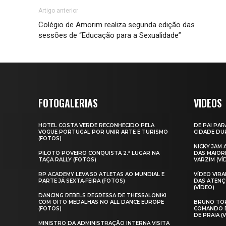
Artigo anterior
Colégio de Amorim realiza segunda edição das
sessões de “Educação para a Sexualidade”
FOTOGALERIAS
VIDEOS
HOTEL COSTA VERDE RECONHECIDO PELA
DE PAI PAR
VOGUE PORTUGAL POR UNIR ARTE E TURISMO
CIDADE DUR
(FOTOS)
NICKY JAM
PILOTO POVEIRO CONQUISTA 2.º LUGAR NA
DAS MAIOR
TAÇA RALLY (FOTOS)
VARZIM (VÍ
RP ACADEMY LEVA 50 ATLETAS AO MUNDIAL E
VÍDEO VIR
PARTE JÁ SEXTA‑FEIRA (FOTOS)
DAS ATENÇ
(VÍDEO)
DANCING REBELS REGRESSA DE THESSALONIKI
COM OITO MEDALHAS NO ALL DANCE EUROPE
BRUNO TOR
(FOTOS)
COMANDO D
DE PRAIA (
MINISTRO DA ADMINISTRAÇÃO INTERNA VISITA