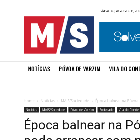
SÁBADO, AGOSTO 8, 20
NOTÍCIAS
PÓVOA DE VARZIM
VILA DO CON
Home
Notícias
MAIS/Sociedade
Época balnear na Póvoa 
Notícias
MAIS/Sociedade
Póvoa de Varzim
Sociedade
Vila do Conde
Época balnear na Pó