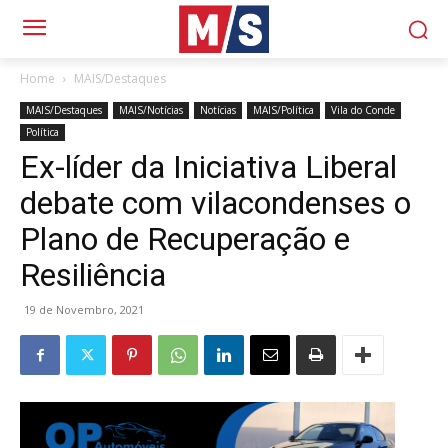
Home
MAIS/Destaques
MAIS/Destaques
MAIS/Notícias
Notícias
MAIS/Política
Vila do Conde
Política
Ex-líder da Iniciativa Liberal
debate com vilacondenses o
Plano de Recuperação e
Resiliência
19 de Novembro, 2021