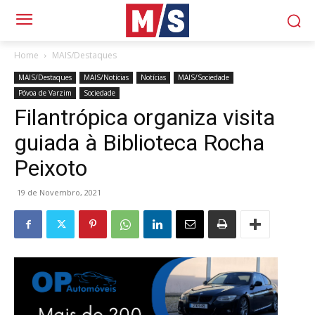
Home
MAIS/Destaques
MAIS/Destaques
MAIS/Notícias
Notícias
MAIS/Sociedade
Póvoa de Varzim
Sociedade
Filantrópica organiza visita
guiada à Biblioteca Rocha
Peixoto
19 de Novembro, 2021