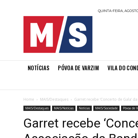
QUINTA-FEIRA, AGOSTO 
NOTÍCIAS
PÓVOA DE VARZIM
VILA DO CON
Home
MAIS/Destaques
Garret recebe ‘Concerto de Gala’ d
MAIS/Destaques
MAIS/Notícias
Notícias
MAIS/Sociedade
Póvoa de 
Garret recebe ‘Conce