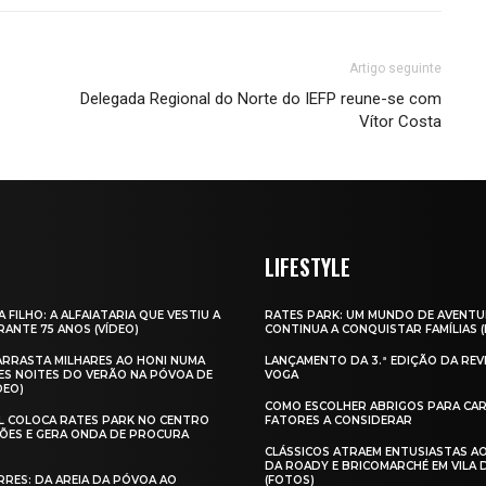
Artigo seguinte
Delegada Regional do Norte do IEFP reune-se com
Vítor Costa
LIFESTYLE
A FILHO: A ALFAIATARIA QUE VESTIU A
RATES PARK: UM MUNDO DE AVENTU
ANTE 75 ANOS (VÍDEO)
CONTINUA A CONQUISTAR FAMÍLIAS 
 ARRASTA MILHARES AO HONI NUMA
LANÇAMENTO DA 3.ª EDIÇÃO DA REV
ES NOITES DO VERÃO NA PÓVOA DE
VOGA
DEO)
COMO ESCOLHER ABRIGOS PARA CAR
AL COLOCA RATES PARK NO CENTRO
FATORES A CONSIDERAR
ÕES E GERA ONDA DE PROCURA
CLÁSSICOS ATRAEM ENTUSIASTAS A
DA ROADY E BRICOMARCHÉ EM VILA
RES: DA AREIA DA PÓVOA AO
(FOTOS)