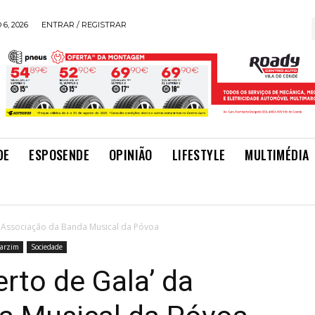
6, 2026
ENTRAR / REGISTRAR
DE
ESPOSENDE
OPINIÃO
LIFESTYLE
MULTIMÉDIA
a Associação da Banda Musical da Póvoa
Varzim
Sociedade
rto de Gala’ da