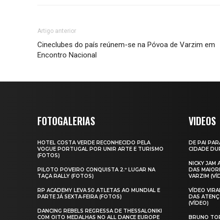
Artigo anterior
Cineclubes do país reúnem-se na Póvoa de Varzim em
Encontro Nacional
FOTOGALERIAS
VIDEOS
HOTEL COSTA VERDE RECONHECIDO PELA
DE PAI PAR
VOGUE PORTUGAL POR UNIR ARTE E TURISMO
CIDADE DUR
(FOTOS)
NICKY JAM
PILOTO POVEIRO CONQUISTA 2.º LUGAR NA
DAS MAIOR
TAÇA RALLY (FOTOS)
VARZIM (VÍ
RP ACADEMY LEVA 50 ATLETAS AO MUNDIAL E
VÍDEO VIR
PARTE JÁ SEXTA‑FEIRA (FOTOS)
DAS ATENÇ
(VÍDEO)
DANCING REBELS REGRESSA DE THESSALONIKI
COM OITO MEDALHAS NO ALL DANCE EUROPE
BRUNO TOR